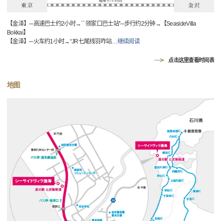
【金泽】─高速巴士约2小时→`` 领家口巴士站''─步行约2分钟→【SeasideVilla
Bokkai】
【金泽】─火车约1小时→“JR七尾线羽咋站
…
继续阅读
点击这里查看时间表
地图