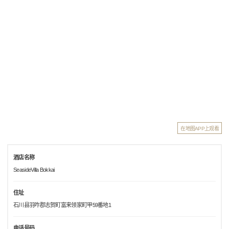
在地图APP上观看
酒店名称
SeasideVilla Bokkai
住址
石川县羽咋郡志贺町富来领家町甲59番地1
电话号码