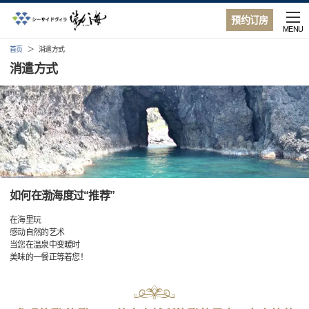
预约订房
MENU
首页
消遣方式
消遣方式
如何在渤海度过“推荐”
在海里玩
感动自然的艺术
当您在温泉中变暖时
美味的一餐正等着您！