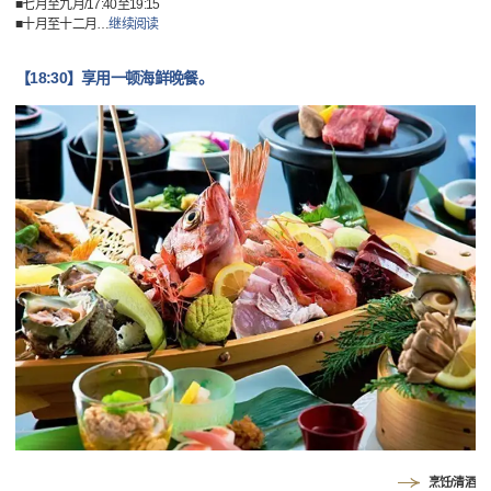
■七月至九月/17:40至19:15
■十月至十二月
…
继续阅读
【18:30】享用一顿海鲜晚餐。
烹饪/清酒